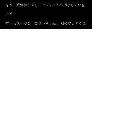
を今一度勉強し直し、セッションに活かしていき
ます。
本日もありがとうございました。 研修後、すぐに
使える内容になっておりすぐにでもアウトプット
したい研修でした。 みなさんからたくさん良い質
問もでており特にIさんの無意識動作までもって
いった経歴があるかという質問に死ぬほどあると
答えられた時には凄みを感じたのととてもかっこ
いいと感じました。自分も今回の研修を糧に将来
自信をもって沢山の人を改善してきたと言えるよ
うもっと勉強していこうと思います。
Read More