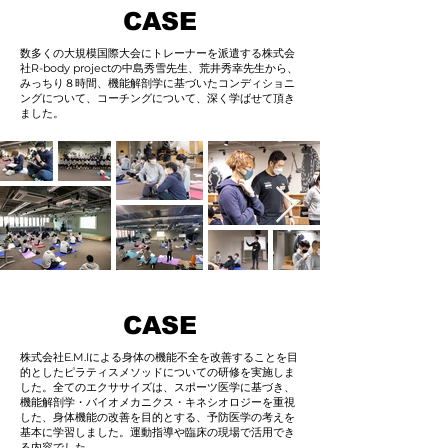
CASE
数多くの大規模国際大会にトレーナーを派遣する株式会
社R-body projectの中島秀雪先生、荒井秀幸先生から、
みっちり８時間、機能解剖学に基づいたコンディショニ
ングについて、コーチングについて、深く学ばせて頂き
ました。
CASE
株式会社E.M.Iによる身体の機能不全を改善することを目
的としたピラティスメソッドについての研修を実施しま
した。全てのエクササイズは、スポーツ医学に基づき、
機能解剖学・バイオメカニクス・キネシオロジーを重視
した、身体機能の改善を目的とする、予防医学の考えを
基本に学習しました。運動指導や臨床の現場で活用でき
る内容でした。