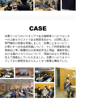
CASE
自費リハビリのパイオニアである脳梗塞リハビリセンタ
ーの上級セラピストである鶴埜先生から、2日間に及ぶ
専門職向け研修を実施しました
「自費によるリハビリ」
が果たすべき社会的意義について、そして利用者様の成
果創出に導く動機付けの具体的手法と理論、運動学習に
おける脳のメカリズムについて、理論のみならず実技も
交えて講義をしていただきました。自費リハビリをリー
ドしてきた鶴埜先生からちょくせつ貴重な機会でした。