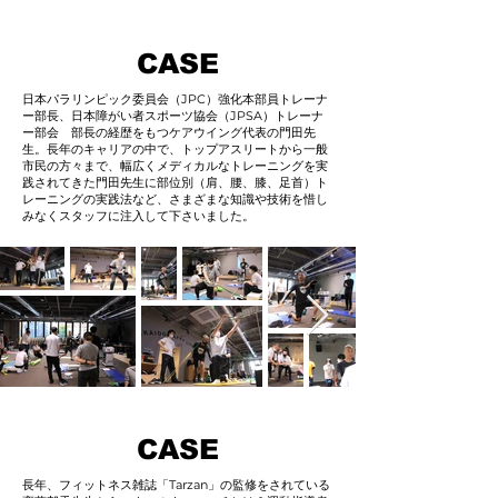
CASE
日本パラリンピック委員会（JPC）強化本部員トレーナ
ー部長、日本障がい者スポーツ協会（JPSA）トレーナ
ー部会 部長の経歴をもつケアウイング代表の門田先
生。長年のキャリアの中で、トップアスリートから一般
市民の方々まで、幅広くメディカルなトレーニングを実
践されてきた門田先生に部位別（肩、腰、膝、足首）ト
レーニングの実践法など、さまざまな知識や技術を惜し
みなくスタッフに注入して下さいました。
CASE
長年、フィットネス雑誌「Tarzan」の監修をされている